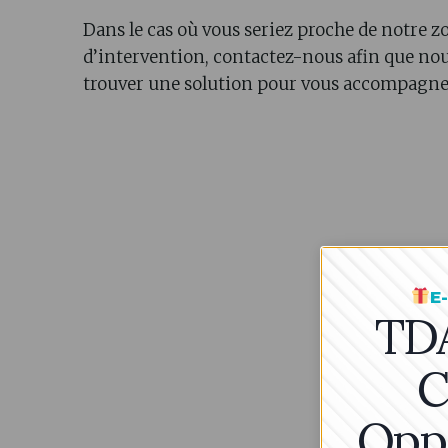
Dans le cas où vous seriez proche de notre z
d’intervention, contactez-nous afin que no
trouver une solution pour vous accompagner
E
TDA
C
Pou
coo
con
Opp
com