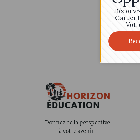
ou 
car
Découvre
Garder 
Votr
Rec
Donnez de la perspective
à votre avenir !