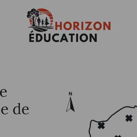
e
le de