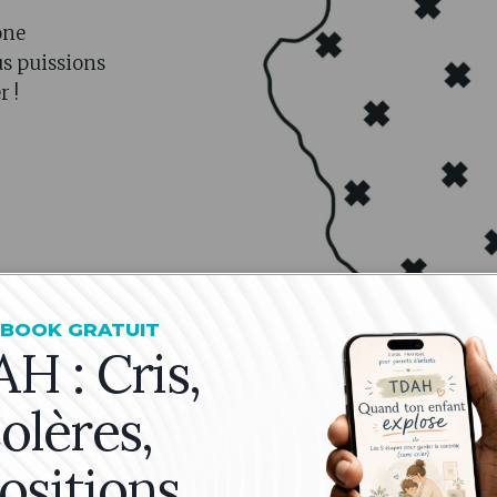
one
us puissions
 !
-BOOK GRATUIT
H : Cris,
Gérer les cookies
olères,
r offrir les meilleures expériences, nous utilisons des technologies telles que les
kies pour stocker et/ou accéder aux informations des appareils. Le fait de
sentir à ces technologies nous permettra de traiter des données telles que le
ositions…
portement de navigation ou les ID uniques sur ce site. Le fait de ne pas consenti