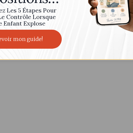
de retirer son consentement peut avoir un effet négatif sur certaines
actéristiques et fonctions.
z Les 5 Étapes Pour
Le Contrôle Lorsque
e Enfant Explose
Accepter
Refuser
Voir les préférenc
Politique de cookies
Politique de confidentialité
evoir mon guide!